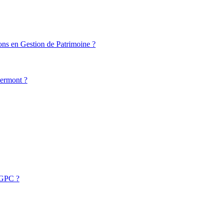
ions en Gestion de Patrimoine ?
lermont ?
AGPC ?