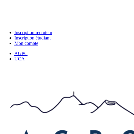
Inscription recruteur
Inscription étudiant
Mon compte
AGPC
UCA