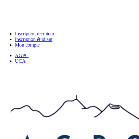
Inscription recruteur
Inscription étudiant
Mon compte
AGPC
UCA