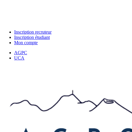
Inscription recruteur
Inscription étudiant
Mon compte
AGPC
UCA